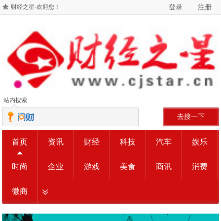
登录
注册
财经之星-欢迎您！
站内搜索
去搜一下
首页
资讯
财经
科技
汽车
娱乐
时尚
企业
游戏
美食
商讯
消费
微商