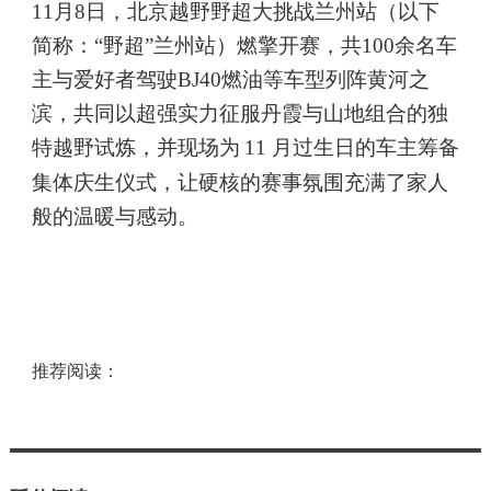
11月
8
日，北京越野野超大挑战兰州站
（以下
简称：
“野超”兰州站）燃擎开赛，共100余名车
主与爱好者驾驶BJ40燃油等车型
列阵黄河之
滨，
共同以超强实力征服丹霞与山地组合的独
特越野试炼，并现场为
11 月过生日的车主筹备
集体庆生仪式
，让硬核的赛事氛围充满了家人
般的温暖与感动。
推荐阅读：