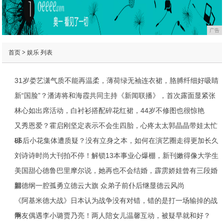
广告
首页
>
娱乐
列表
31岁娄艺潇气质不能再温柔，薄荷绿无袖连衣裙，胳膊纤细好吸睛
新“国脸”？潘涛将和海霞共同主持《新闻联播》，首次露面显紧张
林心如出席活动，白衬衫搭配碎花红裙，44岁不修图也很惊艳
又秀恩爱？霍启刚坚定表示不会生四胎，心疼太太郭晶晶带娃太忙
碌
85后小花集体遭质疑？没有立身之本，如何在演艺圈走得更加长久
刘诗诗时尚大刊拍不停！解锁13本事业心爆棚，新刊嫩得像大学生
美国甜心德鲁巴里摩尔说，她再也不会结婚，霹雳娇娃曾有三段婚
姻
郭德纲一腔孤勇立德云大旗 众弟子前仆后继显德云风尚
《阿基米德大战》日本认为战争没有对错，错的是打一场输掉的战
争
网友偶遇李小璐贾乃亮！两人陪女儿温馨互动，被疑早就和好？