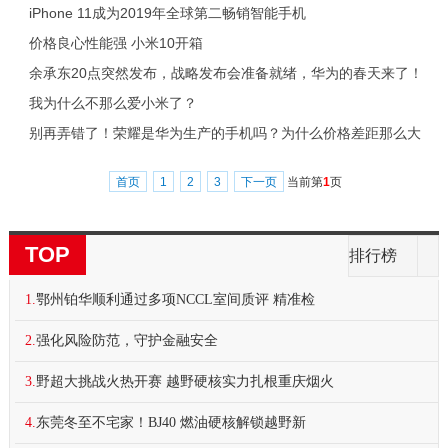
iPhone 11成为2019年全球第二畅销智能手机
价格良心性能强 小米10开箱
余承东20点突然发布，战略发布会准备就绪，华为的春天来了！
我为什么不那么爱小米了？
​别再弄错了！荣耀是华为生产的手机吗？为什么价格差距那么大
首页
1
2
3
下一页
当前第
1
页
TOP
排行榜
1.
鄂州铂华顺利通过多项NCCL室间质评 精准检
2.
强化风险防范，守护金融安全
3.
野超大挑战火热开赛 越野硬核实力扎根重庆烟火
4.
东莞冬至不宅家！BJ40 燃油硬核解锁越野新