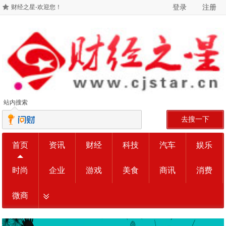
登录
注册
财经之星-欢迎您！
站内搜索
去搜一下
首页
资讯
财经
科技
汽车
娱乐
时尚
企业
游戏
美食
商讯
消费
微商