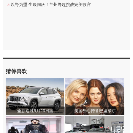
5.
以野为盟 生辰同庆！兰州野超挑战完美收官
猜你喜欢
全新途胜9月26日国
美国甜心德鲁巴里摩尔