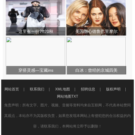
这里有一份2020秋
美国甜心德鲁巴里摩尔
穿搭灵感—宝藏ins
白冰：曾经的京城四美
网站首页
|
联系我们
|
XML地图
|
招聘信息
|
版权声明
|
网站地图
TXT
免责声明：所有文字、图片、视频、音频等资料均来自互联网，不代表本站赞同
其观点，本站亦不为其版权负责，如果您发现本网站上有侵犯您的合法权益的内
容，请联系我们，本网站将立即予以删除！