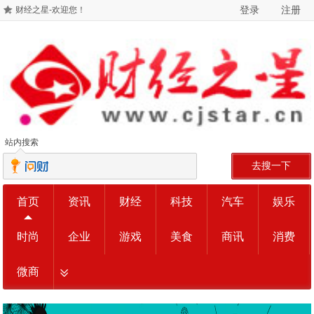
登录
注册
财经之星-欢迎您！
站内搜索
去搜一下
首页
资讯
财经
科技
汽车
娱乐
时尚
企业
游戏
美食
商讯
消费
微商