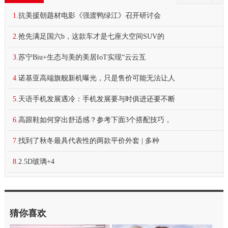
1.
抗美援朝题材电影《强渡鸭绿江》召开研讨会
2.
抢先满足国六b，这款车才是七座大空间SUV的
3.
苏宁Biu+生态与美的美居IoT实现“云云互
4.
诺基亚高端旗舰新机曝光，只是售价可能无法让人
5.
天语手机发展遇冷：手机发展要与时俱进还要不断
6.
高跟鞋如何穿出舒适感？参考下面3个搭配技巧，
7.
找到了秋冬最具代表性的两款平价外套 | 多种
8.
2.5D玻璃+4
猜你喜欢