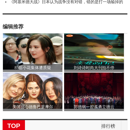
《阿基米德大战》日本认为战争没有对错，错的是打一场输掉的
编辑推荐
85后小花集体遭质疑
刘诗诗时尚大刊拍不停
美国甜心德鲁巴里摩尔
郭德纲一腔孤勇立德云
TOP
排行榜