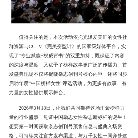
值得关注的是，本次活动依托光泽爱美汇的女性社
群资源与CCTV《完美变型计》的国家级媒体平台，实
现了“专业赋能+权威背书”的双重加持，既保证了内容
的深度与温度，又赋予了榜样故事更广泛的传播力。首
发盛典现场不仅将揭晓杂志创刊号核心内容，还将同步
启动年度“中国榜样女性”评选活动，为更多有故事、有
力量的女性提供展示舞台。
2026年3月18日，让我们共同期待这场汇聚榜样力
量的行业盛事，见证中国励志女性杂志新标杆的诞生！
想要第一时间获取杂志创刊号预售信息与盛典入场资
格，可持续关注官方发布渠道，与万千女性一同奔赴这