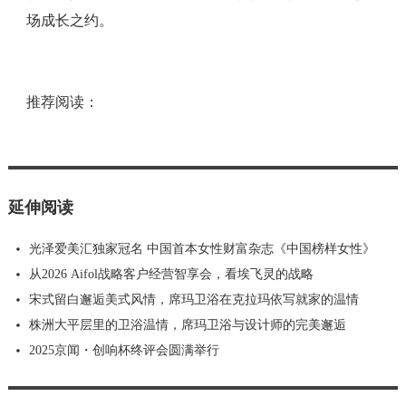
场成长之约。
推荐阅读：
延伸阅读
光泽爱美汇独家冠名 中国首本女性财富杂志《中国榜样女性》
从2026 Aifol战略客户经营智享会，看埃飞灵的战略
宋式留白邂逅美式风情，席玛卫浴在克拉玛依写就家的温情
株洲大平层里的卫浴温情，席玛卫浴与设计师的完美邂逅
2025京闻・创响杯终评会圆满举行