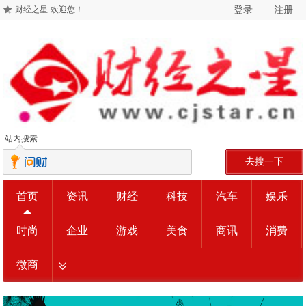
登录
注册
财经之星-欢迎您！
站内搜索
去搜一下
首页
资讯
财经
科技
汽车
娱乐
时尚
企业
游戏
美食
商讯
消费
微商