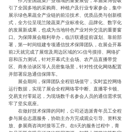
作为全国蔬菜产业领域的重要展会，本届菜博会吸
引了全国多地的采购商、种植户及行业专家参会，集中
展示绿色果蔬全产业链的前沿技术、优质品类与创新模
式，全方位呈现兰陵蔬菜产业标准化、品牌化、数字化
的发展新成果，也成为当地特色产业对外交流的重要窗
口。为保障展会顺利举办，临沂联通提前谋划、靠前部
署，第一时间组建专项通信技术保障团队，在展会开幕
前2天就完成了展馆及周边区域的5G信号摸排、网络扩
容和压力测试，针对开幕式主会场、农产品直播带货
区、商务洽谈区等人员密集场景，针对性优化网络配置
并部署应急通信保障车。
展会期间，保障团队全程驻场值守，实时监控网络
运行数据，实现了展会全程网络零中断、直播零卡顿、
交易支付零延迟，为现场数千名参会人员的通信需求筑
牢了坚实底座。
在做好技术保障的同时，公司还选派青年员工全程
参与展会志愿服务，协助主办方完成观众引导、资料发
放、参展商咨询对接等工作。在6天的服务过程中，青