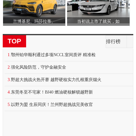
兰博基尼、玛莎拉蒂、
当初说上市了就买，如
TOP
排行榜
1.
鄂州铂华顺利通过多项NCCL室间质评 精准检
2.
强化风险防范，守护金融安全
3.
野超大挑战火热开赛 越野硬核实力扎根重庆烟火
4.
东莞冬至不宅家！BJ40 燃油硬核解锁越野新
5.
以野为盟 生辰同庆！兰州野超挑战完美收官