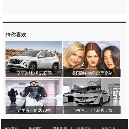
猜你喜欢
全新途胜9月26日国
美国甜心德鲁巴里摩尔
这里有一份2020秋
当初说上市了就买，如
网站首页
|
联系我们
|
XML地图
|
招聘信息
|
版权声明
|