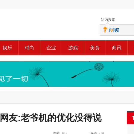
站内搜索
娱乐
时尚
企业
游戏
美食
商讯
,网友:老爷机的优化没得说
收藏（
0
）
评论（
0
）