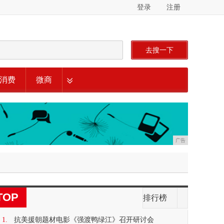
登录
注册
去搜一下
消费
微商
广告
TOP
排行榜
1.
抗美援朝题材电影《强渡鸭绿江》召开研讨会