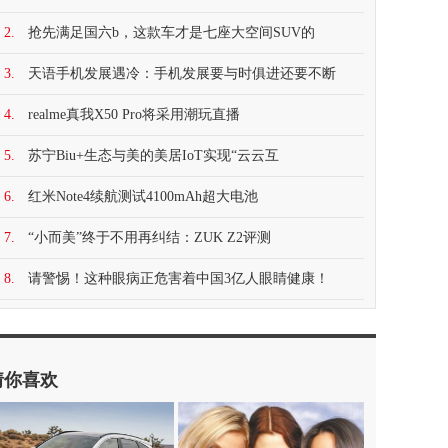
2.
抢先满足国六b，这款车才是七座大空间SUV的
3.
天语手机发展遇冷：手机发展要与时俱进还要不断
4.
realme真我X50 Pro将采用潮玩直播
5.
苏宁Biu+生态与美的美居IoT实现“云云互
6.
红米Note4续航测试4100mAh超大电池
7.
“小而美”终于不用再纠结：ZUK Z2评测
8.
请警惕！这种眼病正危害着中国3亿人眼睛健康！
猜你喜欢