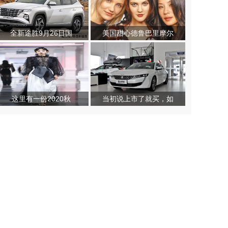
全新途胜9月26日国
美国甜心德鲁巴里摩尔
这里有一份2020秋
当初说上市了就买，如