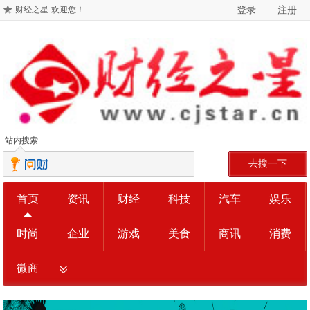
登录
注册
财经之星-欢迎您！
站内搜索
去搜一下
首页
资讯
财经
科技
汽车
娱乐
时尚
企业
游戏
美食
商讯
消费
微商