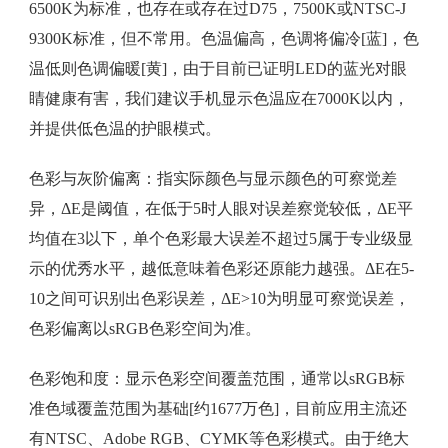
6500K为标准，也存在或存在过D75，7500K或NTSC-J
9300K标准，但不常用。色温偏高，色调将偏冷[蓝]，色
温低则色调偏暖[黄]，由于目前已证明LED的蓝光对眼
睛健康有害，我们建议手机显示色温应在7000K以内，
并提供低色温的护眼模式。
色彩与灰阶偏离：指实际颜色与显示颜色的可察觉差
异，ΔE是阈值，在低于5时人眼对误差察觉较低，ΔE平
均值在3以下，单个色彩最大误差不超过5属于专业级显
示的优秀水平，越低意味着色彩还原能力越强。ΔE在5-
10之间可识别出色彩误差，ΔE>10为明显可察觉误差，
色彩偏离以sRGB色彩空间为准。
色彩饱和度：显示色彩空间覆盖范围，通常以sRGB标
准色域覆盖范围为基础[约1677万色]，目前应用主流还
有NTSC、Adobe RGB、CYMK等色彩模式。由于绝大