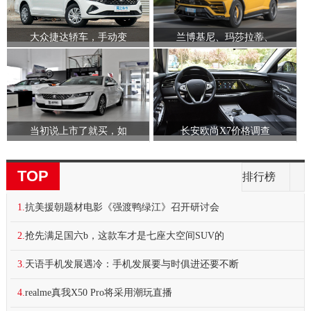
大众捷达轿车，手动变
兰博基尼、玛莎拉蒂、
当初说上市了就买，如
长安欧尚X7价格调查
TOP
排行榜
1.
抗美援朝题材电影《强渡鸭绿江》召开研讨会
2.
抢先满足国六b，这款车才是七座大空间SUV的
3.
天语手机发展遇冷：手机发展要与时俱进还要不断
4.
realme真我X50 Pro将采用潮玩直播