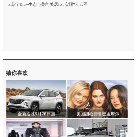
5.
苏宁Biu+生态与美的美居IoT实现“云云互
猜你喜欢
全新途胜9月26日国
美国甜心德鲁巴里摩尔