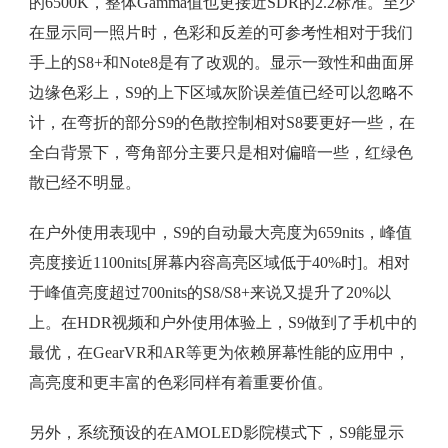
的6500K，整体Gamma值也更接近SDR的2.2标准。至少
在显示同一照片时，色彩和反差的可参考性相对于我们
手上的S8+和Note8是有了改观的。显示一致性和曲面屏
边缘色彩上，S9的上下区域灰阶误差值已经可以忽略不
计，在弯折的部分S9的色散控制相对S8要更好一些，在
全白背景下，弯角部分主要只是相对偏暗一些，红绿色
散已经不明显。
在户外使用表现中，S9的自动最大亮度为659nits，峰值
亮度接近1100nits[屏幕内容高亮区域低于40%时]。相对
于峰值亮度超过700nits的S8/S8+来说又提升了20%以
上。在HDR视频和户外使用体验上，S9做到了手机中的
最优，在GearVR和AR等更为依赖屏幕性能的应用中，
高亮度和更丰富的色彩同样有着重要价值。
另外，系统预设的在AMOLED影院模式下，S9能显示