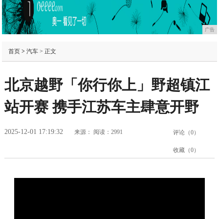
广告
首页
>
汽车
> 正文
北京越野「你行你上」野超镇江
站开赛 携手江苏车主肆意开野
2025-12-01 17:19:32
来源：
阅读：2991
评论（
0
）
收藏（
0
）