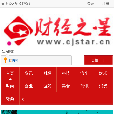
登录
注册
财经之星-欢迎您！
站内搜索
去搜一下
首页
资讯
财经
科技
汽车
娱乐
时尚
企业
游戏
美食
商讯
消费
微商