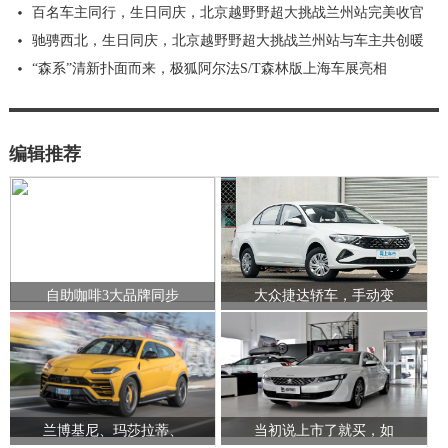
百名车主同行，生日同庆，北京越野野超大挑战兰州站完美收官
驰骋西北，生日同庆，北京越野野超大挑战兰州站与车主共创暖
“森系”清新扑面而来，极狐阿尔法S/T森林版上海车展亮相
编辑推荐
自助咖啡3大品牌同步
大众捷达轿车，手动变
兰博基尼、玛莎拉蒂、
当初说上市了就买，如