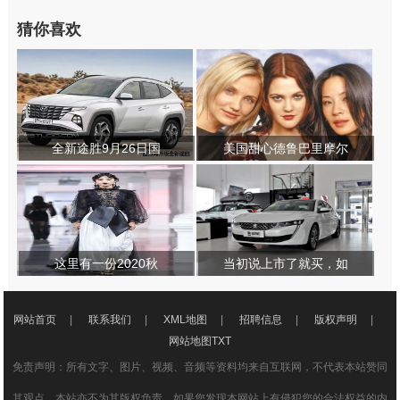
猜你喜欢
全新途胜9月26日国
美国甜心德鲁巴里摩尔
这里有一份2020秋
当初说上市了就买，如
网站首页
|
联系我们
|
XML地图
|
招聘信息
|
版权声明
|
网站地图
TXT
免责声明：所有文字、图片、视频、音频等资料均来自互联网，不代表本站赞同
其观点，本站亦不为其版权负责，如果您发现本网站上有侵犯您的合法权益的内