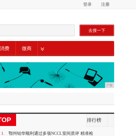
登录
注册
去搜一下
消费
微商
广告
TOP
排行榜
1.
鄂州铂华顺利通过多项NCCL室间质评 精准检