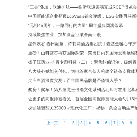
“三会”叠加，联通护航——临沂联通圆满完成RCEP博览
中国新能源企业登顶EcoVadis铂金评级，ESG实践再获
“元祖45周年，一路同行的力量” 周年盛典圆满落幕
持续聚焦主业，加加食品业绩全面回暖
星伴溪谷 春日融趣，诗莉莉酒店集团携手壹基金暖心守护“
重磅！山科蓝芯再获国际殊荣：荣膺日内瓦国际发明展银
扬子江药业·护胃专题科普（二）：聚焦纠偏识治，破解
八大核心赋能交付包，为电管家合伙人构建全链条支撑体
尖庄白酒深度实测：百年国民品牌是否值得入手？
奖房！奖车！第八届龙王恨渔文化系列活动即将在湖北孝
让更多的高报师被看见，首届全国高报师技能大会5月13
探访洁盟韶关35000㎡现代化工厂：揭秘一条全自动生产
上一页
1
2
3
4
5
6
7
8
9