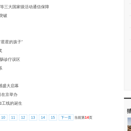
会等三大国家级活动通信保障
新突破
星星的孩子”
奖
胃肠诊疗误区
系
感盛大启幕
日在京举办
加工线的诞生
10
11
12
13
14
15
下一页
当前第
14
页