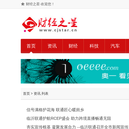
财经之星-欢迎您！
首页
资讯
财经
科技
汽车
首页
>
资讯
列表
信号满格护花海 联通匠心暖崮乡
临沂联通护航RCEP盛会 助力跨境直播畅通无阻
夯实宣传根基 凝聚发展合力 --临沂联通召开全市新闻宣