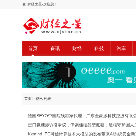
财经之星-欢迎您！
首页
资讯
财经
科技
汽车
首页
>
资讯
列表
德国SEYO中国院线独家代理：广东金豪漾科技控股有限
进口氨糖涉诉引争议，伊索佳结晶型氨糖，硬核守护国人
Kxmind_TC可信计算技术大模型的发布带来AI系统安全