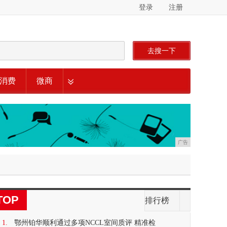
登录
注册
去搜一下
消费
微商
广告
TOP
排行榜
1.
鄂州铂华顺利通过多项NCCL室间质评 精准检