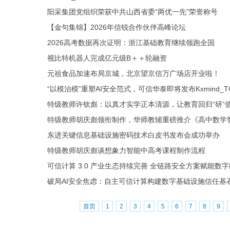
阳采集团党组织荣获中共山西省委“两优一先”荣誉称号
【金句集锦】2026年信锐合作伙伴高峰论坛
2026高考数据再次证明：浙江基础教育继续领跑全国
视比特机器人完成亿元级B＋＋轮融资
元祖食品加速布局京城，北京望京信万广场店开业啦！
“以模治模”重塑AI安全范式，可信华泰即将发布Kxmind_
特级教师许钦彪：以真才实学正本清源，让教育回归“研”
特级教师胡庆彪领衔制作，华师教辅重磅推介《高中数学
东进关键信息基础设施密码技术白皮书发布会成功举办
特级教师胡庆彪谈想象力智能中高考课程制作流程
可信计算 3.0 产业生态持续完善 全链路安全方案赋能数
破局AI安全焦虑：自主可信计算构建数字基础设施信任基
首页
1
2
3
4
5
6
7
8
9