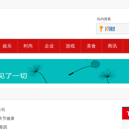
站内搜索
娱乐
时尚
企业
游戏
美食
商讯
公司
关节健康
新基因