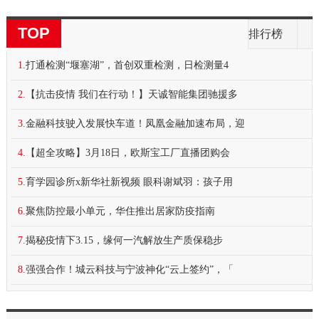
TOP
排行榜
1.
打通检测“堰塞湖”，首创双重检测，日检测量4
2.
【抗击疫情 我们在行动！】天诚智能集团驰援多
3.
金融科技驶入发展快车道！凤凰金融加速布局，迎
4.
【超全攻略】3月18日，欧斯宝工厂直播团购会
5.
育学园诊所x新华社新视频 眼科谢斌羽：孩子用
6.
聚焦防控最小单元，华住推出居家防疫指南
7.
揭秘疫情下3.15，缘何一汽解放生产质保稳步
8.
强强合作！城云科技与宁波神化“云上签约”，「