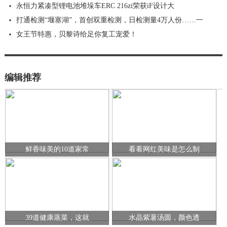
永恒力紧凑型锂电池堆垛车ERC 216zi荣获iF设计大
打通检测“堰塞湖”，首创双重检测，日检测量4万人份……一
女王节特惠，贝黎诗给足你复工宠爱！
编辑推荐
鲜香味美的10道家常
看看网红美味是怎么制
39道健康蒸菜，这就
水晶紫薯汤圆，颜色透