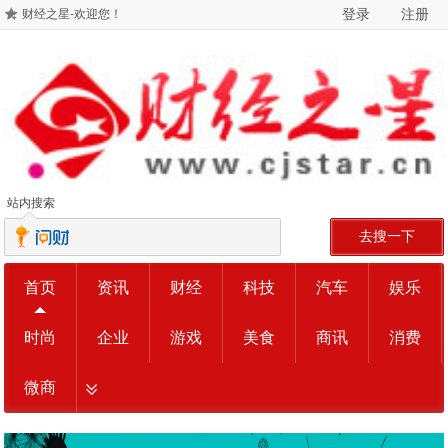
登录
注册
财经之星-欢迎您！
站内搜索
去搜一下
首页
资讯
财经
科技
汽车
娱乐
时尚
企业
游戏
美食
商讯
消费
微商