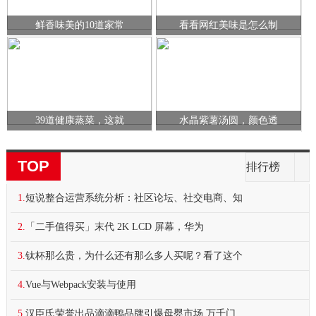
鲜香味美的10道家常
看看网红美味是怎么制
39道健康蒸菜，这就
水晶紫薯汤圆，颜色透
TOP
排行榜
1.
短说整合运营系统分析：社区论坛、社交电商、知
2.
「二手值得买」末代 2K LCD 屏幕，华为
3.
钛杯那么贵，为什么还有那么多人买呢？看了这个
4.
Vue与Webpack安装与使用
5.
汉臣氏荣誉出品滴滴鸭品牌引爆母婴市场 万千门