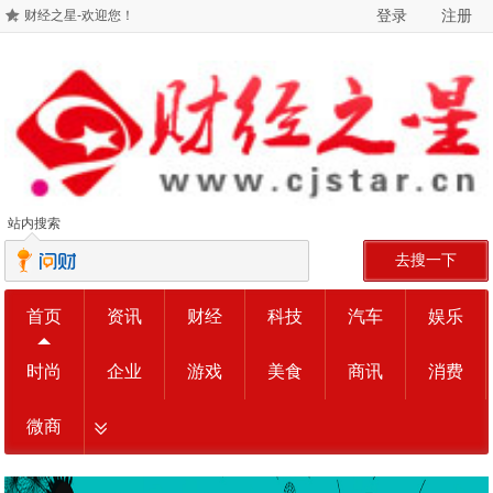
登录
注册
财经之星-欢迎您！
站内搜索
去搜一下
首页
资讯
财经
科技
汽车
娱乐
时尚
企业
游戏
美食
商讯
消费
微商