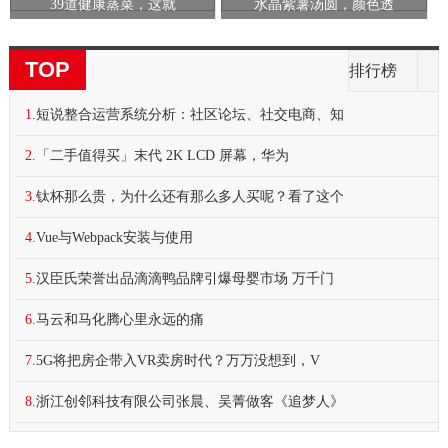
39道健康蒸菜，这就
水晶紫薯汤圆，颜色透
TOP
排行榜
1.
短说整合运营系统分析：社区论坛、社交电商、知
2.
「二手值得买」末代 2K LCD 屏幕，华为
3.
钛杯那么贵，为什么还有那么多人买呢？看了这个
4.
Vue与Webpack安装与使用
5.
汉臣氏荣誉出品滴滴鸭品牌引爆母婴市场 万千门
6.
马云和马化腾心里永远的痛
7.
5G将把房企带入VR卖房时代？万万没想到，V
8.
浙江创邻科技有限公司张晨、吴菁做客《追梦人》