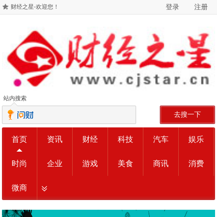
登录
注册
财经之星-欢迎您！
站内搜索
去搜一下
首页
资讯
财经
科技
汽车
娱乐
时尚
企业
游戏
美食
商讯
消费
微商