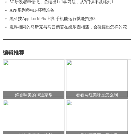
5G研发者申怡飞，总结出1+1学习法，从2门课不及格到1
APP系列爬虫1-环境准备
黑科技App LucidPix上线 手机能运行就能拍摄3
境界相同的马斯克与马云倘若在娱乐圈相遇，会碰撞出怎样的花
编辑推荐
鲜香味美的10道家常
看看网红美味是怎么制