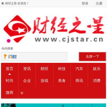
登录
注册
财经之星-欢迎您！
站内搜索
去搜一下
首页
资讯
财经
科技
汽车
娱乐
时尚
企业
游戏
美食
商讯
消费
微商