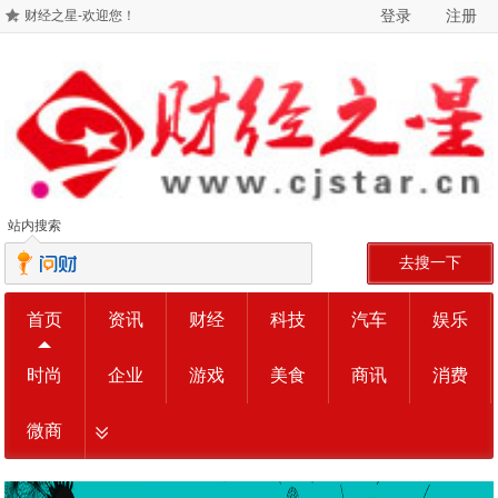
登录
注册
财经之星-欢迎您！
站内搜索
去搜一下
首页
资讯
财经
科技
汽车
娱乐
时尚
企业
游戏
美食
商讯
消费
微商