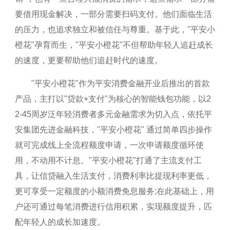
要借用现金解决，一部分需要扫码支付。他们面临生活
的压力，也追求独立和被信任与尊重。基于此，"平安小
橙花"孕育而生，"平安小橙花"不但帮助年轻人追赶成长
的速度，更要帮助他们追赶时代的速度。
"平安小橙花"作为平安消费金融开业后推出的首款
产品，主打以"贷款+支付"为核心的智能钱包功能，以2
2-45周岁泛年轻消费者多元金融需求为切入点，依托平
安集团先进金融科技，"平安小橙花" 通过简单四步操作
就可完成线上全流程额度申请，一次申请额度循环使
用，不动用不计息。"平安小橙花"打通了主流支付工
具，让信贷融入生活支付，消费利率比提现利率更低，
更可享受一定额度的小额消费免息服务;在此基础上，用
户还可通过每笔消费进行信用积累，实现额度提升，匹
配年轻人的成长加速度。