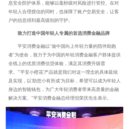
息安全防护体系，能够以毫秒级对风险进行管控。在对
年轻人合理授信的同时，也保障了账户交易安全，让客
户的信息得到最高级别的守护。
致力打造中国年轻人专属的首选消费金融品牌
平安消费金融以"做中国向上年轻力量的陪伴助跑
者"为使命，致力于为中国的年轻消费金融客户群体提供
全线上的优质消费信贷体验，满足其消费升级需
求。"'平安小橙花'产品就是我们对这一理念的具体延续
及实现，以'助您小有所成'为目标，希望可以成为年轻人
身边的智能钱包，为广大年轻消费者带来高质量的金融
解决方案。"平安消费金融总经理倪荣庆先生表示。