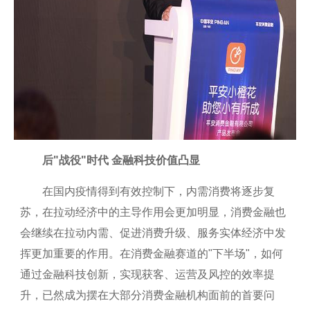
后"战役"时代 金融科技价值凸显
在国内疫情得到有效控制下，内需消费将逐步复
苏，在拉动经济中的主导作用会更加明显，消费金融也
会继续在拉动内需、促进消费升级、服务实体经济中发
挥更加重要的作用。在消费金融赛道的"下半场"，如何
通过金融科技创新，实现获客、运营及风控的效率提
升，已然成为摆在大部分消费金融机构面前的首要问