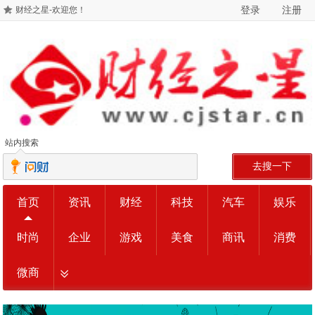
登录
注册
财经之星-欢迎您！
站内搜索
去搜一下
首页
资讯
财经
科技
汽车
娱乐
时尚
企业
游戏
美食
商讯
消费
微商