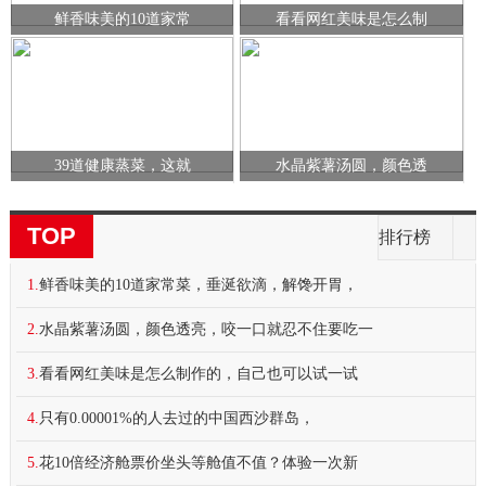
鲜香味美的10道家常
看看网红美味是怎么制
39道健康蒸菜，这就
水晶紫薯汤圆，颜色透
TOP
排行榜
1.
鲜香味美的10道家常菜，垂涎欲滴，解馋开胃，
2.
水晶紫薯汤圆，颜色透亮，咬一口就忍不住要吃一
3.
看看网红美味是怎么制作的，自己也可以试一试
4.
只有0.00001%的人去过的中国西沙群岛，
5.
花10倍经济舱票价坐头等舱值不值？体验一次新