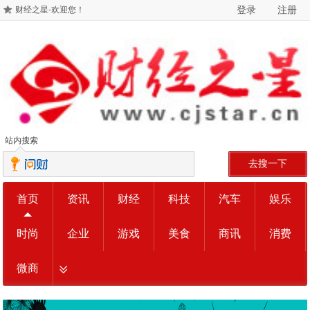
登录
注册
财经之星-欢迎您！
站内搜索
去搜一下
首页
资讯
财经
科技
汽车
娱乐
时尚
企业
游戏
美食
商讯
消费
微商