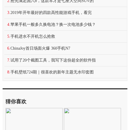
2.
抢先满足国六b，这款车才是七座大空间SUV的
3.
2019年开年最好的四款高性能游戏手机，看完
4.
苹果手机一般多久换电池？换一次电池多少钱？
5.
手机进水不开机怎么抢救
6.
ChinaJoy首日场面火爆 360手机N7
7.
试用了20个截图工具，我写下这份超全的软件指
8.
手机壁纸724期｜很喜欢的新年主题无水印套图
猜你喜欢