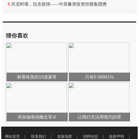
8.
共克时艰，抗击疫情——中原豫资投资控股集团携
猜你喜欢
鲜香味美的10道家常
只有0.00001%
布加迪电动概念车Vi
让我们无法用现代的理
网站首页
|
联系我们
|
老版地图
|
招聘信息
|
版权声明
|