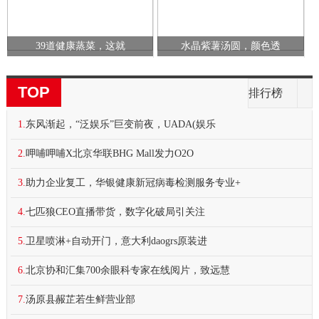
39道健康蒸菜，这就
水晶紫薯汤圆，颜色透
TOP
排行榜
1.
东风渐起，“泛娱乐”巨变前夜，UADA(娱乐
2.
呷哺呷哺X北京华联BHG Mall发力O2O
3.
助力企业复工，华银健康新冠病毒检测服务专业+
4.
七匹狼CEO直播带货，数字化破局引关注
5.
卫星喷淋+自动开门，意大利daogrs原装进
6.
北京协和汇集700余眼科专家在线阅片，致远慧
7.
汤原县赧芷若生鲜营业部