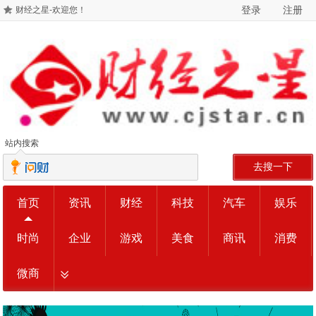
登录
注册
财经之星-欢迎您！
站内搜索
去搜一下
首页
资讯
财经
科技
汽车
娱乐
时尚
企业
游戏
美食
商讯
消费
微商