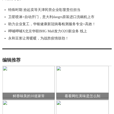
特殊时期 拾起卖等天津民营企业彰显责任担当
卫星喷淋+自动开门，意大利daogrs原装进口洗碗机上市
助力企业复工，华银健康新冠病毒检测服务专业+高效！
呷哺呷哺X北京华联BHG Mall发力O2O新业务 线上
永和豆浆让胃暖暖，为战胜疫情鼓劲！
编辑推荐
鲜香味美的10道家常
看看网红美味是怎么制