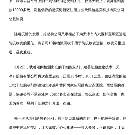
上，腾讯公益平台上的一则倡议消息受到关注，仅当天晚上，就募集到善
款13000多元。发起倡议的是滨海新区注册企业天津拾起卖科技有限公司
总裁陈奕。
随着疫情的发展，拾起卖公司又承担起了为天津市内六区和宝坻区运送
防疫物资的重任，将公司10辆物流回收车用于防疫物资运输，物资分批运
送，昼夜兼程。
3月2日，载着刚刚检测出仓的干细胞制剂，顺昊细胞生物技术（天
津）股份有限公司再次夜里启程，历经13小时，1031公里，驰援湖北的第
二批干细胞制剂到达湖北孝感和黄冈两家新冠肺炎定点医院。而曾经的难
题，快递公司不承运液体，湖北各市还在封城，怎么运送、如何交接，也
因为首次十堰的干细胞之行开出一条路。
每一次见面都是匆匆分别，看不到口罩后的面容，也不能握手致谢，但
眼神中暖流的交汇，让大家彼此心心相通——救人要紧，不说感谢，让我