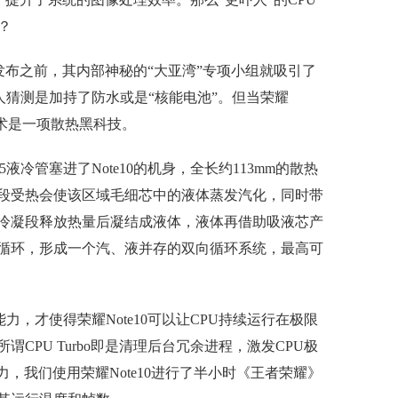
呢？
10发布之前，其内部神秘的“大亚湾”专项小组就吸引了
有人猜测是加持了防水或是“核能电池”。但当荣耀
技术是一项散热黑科技。
D5液冷管塞进了Note10的机身，全长约113mm的散热
发段受热会使该区域毛细芯中的液体蒸发汽化，同时带
冷凝段释放热量后凝结成液体，液体再借助吸液芯产
循环，形成一个汽、液并存的双向循环系统，最高可
能力，才使得荣耀Note10可以让CPU持续运行在极限
CPU Turbo即是清理后台冗余进程，激发CPU极
力，我们使用荣耀Note10进行了半小时《王者荣耀》