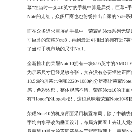
幕”在当时一众4.0英寸的手机中算是异类，巨幕+
Note的走红，众多厂商也也纷纷推出自家的Not
而在众多追求巨屏的手机中，荣耀的Note系列无疑
寸巨幕的荣耀Note8，再到最近刚推出的拥有近7英寸
了当时手机市场的尺寸No.1。
全新推出的荣耀Note10拥有一块6.95英寸的AM
为屏幕尺寸已经足够夸张，实在没有必要牺牲正面
18.5∶9的屏幕比例和2220×1080的分辨率让荣
感，色彩浓郁，整体观感不错。荣耀Note10的
有“Honor”的Logo标识，这也意味着荣耀Note
荣耀Note10的机身背面采用横置布局，除了中
字均由水平改为垂直设计，布局方面看上去让人觉得熟
及荣耀10最大的不同还是在于背面玻璃上，荣耀Not