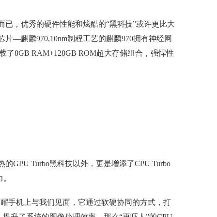
大而已，优秀的硬件性能和炫酷的“黑科技”或许更比大
片—麒麟970,10nm制程工艺的麒麟970拥有神经网
了8GB RAM+128GB ROM超大存储组合，强悍性
PU Turbo黑科技以外，更是增添了CPU Turbo
力。
等多款荣耀手机上与我们见面，它通过软硬协同的方式，打
，提升了系统的图像处理效率。那么“更吓人”的CPU