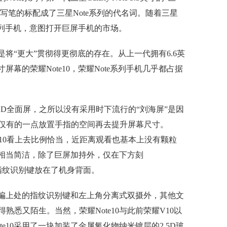
手写笔的标配成了三星Note系列的代名词。随着三星
e系列手机，意图打开巨屏手机的市场。
是将“更大”贯彻得更彻底的存在。从上一代拥有6.6英
屏幕的荣耀Note10，荣耀Note系列手机几乎都占据
OLED全面屏，之所以没有采用时下流行的“刘海屏”是因
仅有的一点放置手指的空间再去提升屏幕尺寸。
耀Note10看上去比例恰当，近距离观看也基本上没有颗粒
正面相当简洁，除了巨屏加持外，仅在下方刻
10将指纹识别键放在了机身背面。
轴线偏上处的指纹识别键和左上角分离式双摄外，其他文
悉又陌生。当然，荣耀Note10与此前荣耀V10以
e10采用了一块加装了金属氧化物纳米镀层的2.5D玻