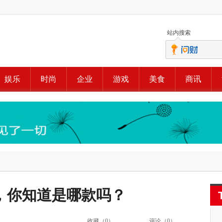
站内搜索
娱乐
时尚
企业
游戏
美食
商讯
，你知道是哪款吗？
收藏（
0
）
评论（
0
）