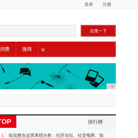
登录
注册
去搜一下
消费
微商
广告
TOP
排行榜
1.
短说整合运营系统分析：社区论坛、社交电商、知