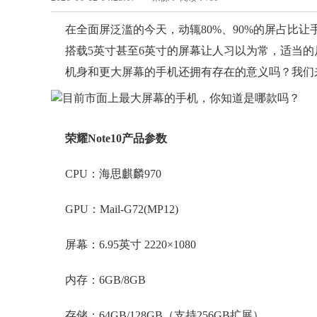
在全面屏泛滥的今天，动辄80%、90%的屏占比
搭载5英寸甚至6英寸的屏幕让人习以为常，适当
机身和更大屏幕的手机还拥有存在的意义吗？我们来看
荣耀Note10产品参数
CPU：海思麒麟970
GPU：Mail-G72(MP12)
屏幕：6.95英寸 2220×1080
内存：6GB/8GB
存储：64GB/128GB（支持256GB扩展）